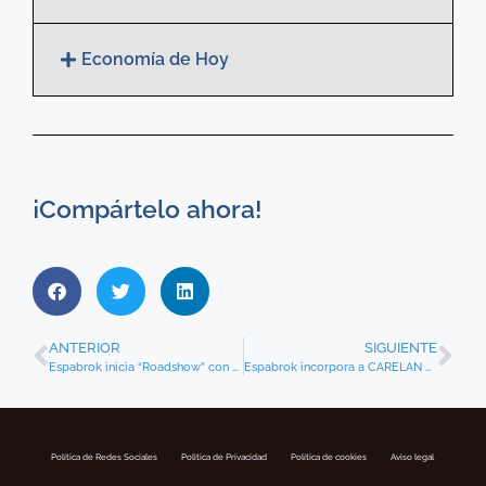
Economía de Hoy
¡Compártelo ahora!
ANTERIOR
SIGUIENTE
Espabrok inicia “Roadshow” con toda su correduría
Espabrok incorpora a CARELAN ASESORES a su red y suma 10 corredurías en el País Vasco
Política de Redes Sociales
Politica de Privacidad
Política de cookies
Aviso legal