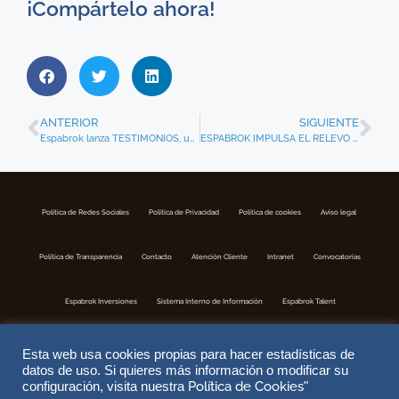
¡Compártelo ahora!
ANTERIOR
SIGUIENTE
Espabrok lanza TESTIMONIOS, una serie sobre el seguro y sus protagonistas que sólo se verá en redes sociales.
ESPABROK IMPULSA EL RELEVO GENERACIONAL DE SUS CORREDURÍAS
Política de Redes Sociales
Politica de Privacidad
Política de cookies
Aviso legal
Política de Transparencia
Contacto
Atención Cliente
Intranet
Convocatorias
Espabrok Inversiones
Sistema Interno de Información
Espabrok Talent
Esta web usa cookies propias para hacer estadísticas de
datos de uso. Si quieres más información o modificar su
Política de Cookies
configuración, visita nuestra
"