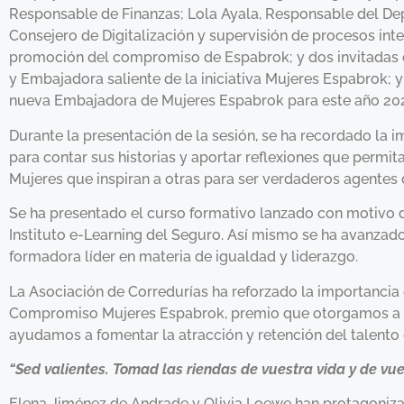
Responsable de Finanzas; Lola Ayala, Responsable del Dep
Consejero de Digitalización y supervisión de procesos in
promoción del compromiso de Espabrok; y dos invitadas de 
y Embajadora saliente de la iniciativa Mujeres Espabrok;
nueva Embajadora de Mujeres Espabrok para este año 20
Durante la presentación de la sesión, se ha recordado la i
para contar sus historias y aportar reflexiones que permi
Mujeres que inspiran a otras para ser verdaderos agentes
Se ha presentado el curso formativo lanzado con motivo del
Instituto e-Learning del Seguro. Así mismo se ha avanza
formadora líder en materia de igualdad y liderazgo.
La Asociación de Corredurías ha reforzado la importancia
Compromiso Mujeres Espabrok, premio que otorgamos a las
ayudamos a fomentar la atracción y retención del talento 
“Sed valientes. Tomad las riendas de vuestra vida y de vue
Elena Jiménez de Andrade y Olivia Loewe han protagonizad