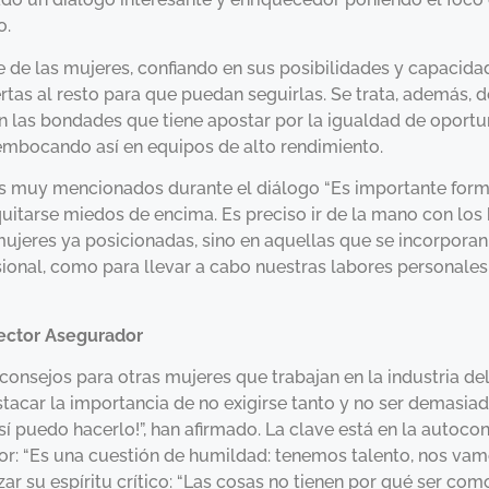
o.
 de las mujeres, confiando en sus posibilidades y capacida
ertas al resto para que puedan seguirlas. Se trata, además, 
n las bondades que tiene apostar por la igualdad de oportu
embocando así en equipos de alto rendimiento.
tos muy mencionados durante el diálogo “Es importante form
 quitarse miedos de encima. Es preciso ir de la mano con l
mujeres ya posicionadas, sino en aquellas que se incorporan
sional, como para llevar a cabo nuestras labores personales
Sector Asegurador
 consejos para otras mujeres que trabajan en la industria 
acar la importancia de no exigirse tanto y no ser demasiad
sí puedo hacerlo!”, han afirmado. La clave está en la autoco
or: “Es una cuestión de humildad: tenemos talento, nos vam
ar su espíritu crítico: “Las cosas no tienen por qué ser com