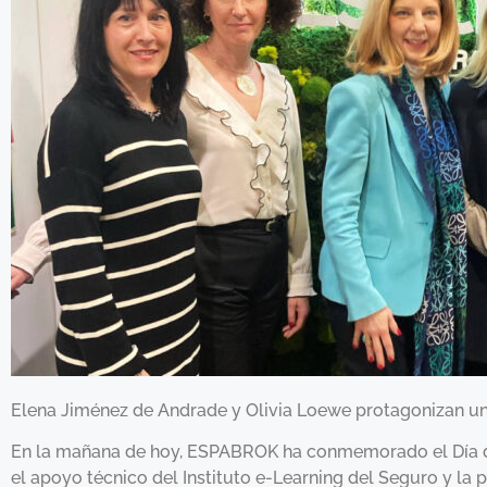
Elena Jiménez de Andrade y Olivia Loewe protagonizan un 
En la mañana de hoy, ESPABROK ha conmemorado el Día de 
el apoyo técnico del Instituto e-Learning del Seguro y la p