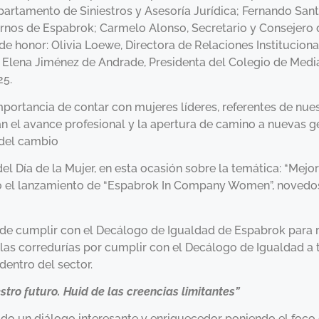
artamento de Siniestros y Asesoría Jurídica; Fernando Sant
ternos de Espabrok; Carmelo Alonso, Secretario y Consejero
honor: Olivia Loewe, Directora de Relaciones Institucional
 y Elena Jiménez de Andrade, Presidenta del Colegio de Med
25.
mportancia de contar con mujeres líderes, referentes de nues
tan el avance profesional y la apertura de camino a nuevas 
 del cambio
 Día de la Mujer, en esta ocasión sobre la temática: “Mejora
do el lanzamiento de “Espabrok In Company Women”, novedo
 de cumplir con el Decálogo de Igualdad de Espabrok para re
 corredurías por cumplir con el Decálogo de Igualdad a t
dentro del sector.
stro futuro. Huid de las creencias limitantes”
o un diálogo interesante y enriquecedor poniendo el foco 