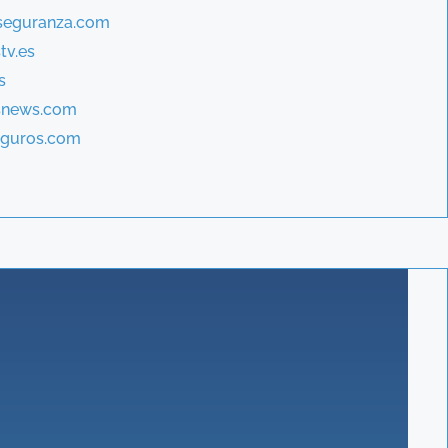
aseguranza.com
tv.es
s
osnews.com
eguros.com