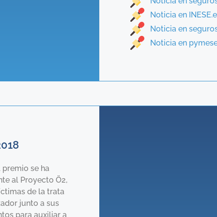
Noticia en seguros
Noticia en INESE.
Noticia en segur
Noticia en pymes
2018
l premio se ha
nte al Proyecto Ö2,
timas de la trata
zador junto a sus
tos para auxiliar a