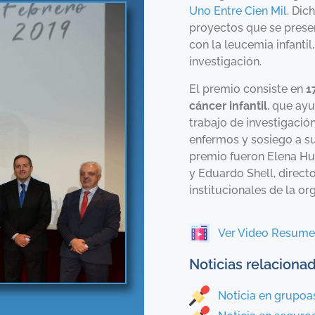
Uno Entre Cien Mil
. Dic
proyectos que se prese
con la leucemia infanti
investigación.
El premio consiste en
1
cáncer infantil
, que ayu
trabajo de investigació
enfermos y sosiego a s
premio fueron Elena Hua
y Eduardo Shell, direct
institucionales de la or
Ver Video Resum
Noticias relaciona
Noticia en grupo