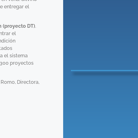
e entregar el
n (proyecto DT)
.
trar el
ndición
ctados
a el sistema
e 300 proyectos
 Romo, Directora,