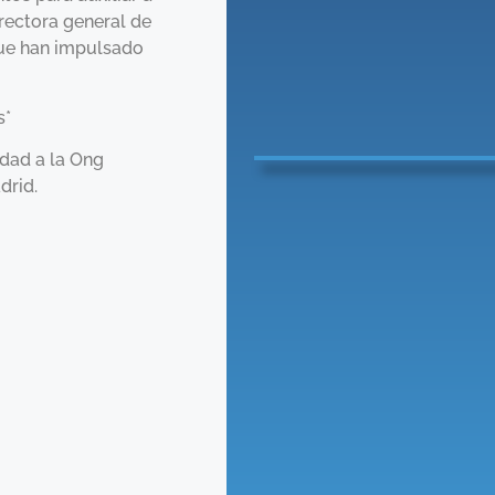
irectora general de
que han impulsado
s*
idad a la Ong
drid.