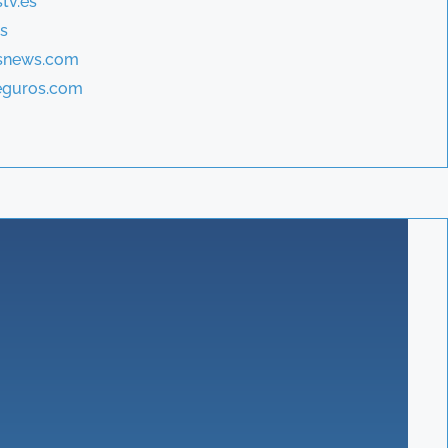
tv.es
es
osnews.com
eguros.com