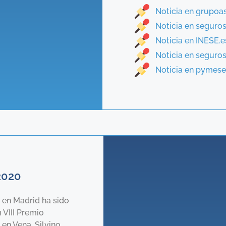
Noticia en grupo
Noticia en seguros
Noticia en INESE.e
Noticia en segur
Noticia en pymes
2020
 en Madrid ha sido
 VIII Premio
en Vena. Silvino