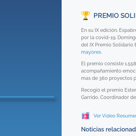
PREMIO SOLI
En su IX edición, Espab
por la covid-19. Doming
del IX Premio Solidario
mayores
.
El premio consiste 1.5
acompañamiento emocion
mas de 360 proyectos p
Recogió el premio Ester
Garrido, Coordinador de 
Ver Video Resume
Noticias relaciona