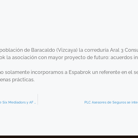
población de Baracaldo (Vizcaya) la correduría Aral 3 Consu
brok la asociación con mayor proyecto de futuro: acuerdos i
 no solamente incorporamos a Espabrok un referente en el se
enas prácticas.
Espabrok consolida su amplia red nacional de corredurías con la incorporación de Six Mediadors y AF Rioja
PLC Asesores de Seguros se int