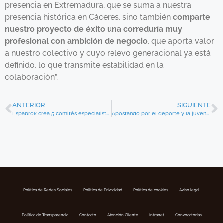
presencia en Extremadura, que se suma a nuestra
presencia histórica en Cáceres, sino también
comparte
nuestro proyecto de éxito una correduría muy
profesional con ambición de negocio
, que aporta valor
a nuestro colectivo y cuyo relevo generacional ya está
definido, lo que transmite estabilidad en la
colaboración”.
ANTERIOR
SIGUIENTE
Espabrok crea 5 comités especialistas de productos.
Apostando por el deporte y la juventud, la correduría de seguros Antonio L. Marín patrocina U.D. Maracena en la temporada 2017/18
Política de Redes Sociales
Politica de Privacidad
Política de cookies
Aviso legal
Política de Transparencia
Contacto
Atención Cliente
Intranet
Convocatorias