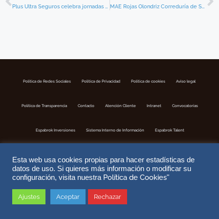
Plus Ultra Seguros celebra jornadas de trabajo con la red de Espabrok
MAE Rojas Olondriz Correduría de Seguros SL se incorpora a ESPABROK
Política de Redes Sociales
Politica de Privacidad
Política de cookies
Aviso legal
Política de Transparencia
Contacto
Atención Cliente
Intranet
Convocatorias
Espabrok Inversiones
Sistema Interno de Información
Espabrok Talent
Esta web usa cookies propias para hacer estadísticas de
datos de uso. Si quieres más información o modificar su
Política de Cookies
configuración, visita nuestra
"
Ajustes
Aceptar
Rechazar
Copyright © 2026 ESPABROK | Correduria de Seguros S.A | Nº Registro DGSFP J-302 | Website by
DoiTMedia