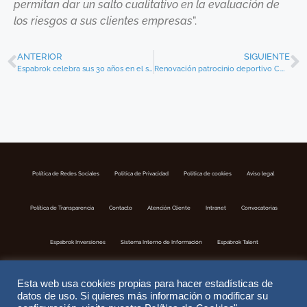
permitan dar un salto cualitativo en la evaluación de
los riesgos a sus clientes empresas
”.
ANTERIOR
SIGUIENTE
Espabrok celebra sus 30 años en el sector junto a directivos de entidades aseguradoras
Renovación patrocinio deportivo C.D. San Ignacio – Nasabi
Política de Redes Sociales
Politica de Privacidad
Política de cookies
Aviso legal
Política de Transparencia
Contacto
Atención Cliente
Intranet
Convocatorias
Espabrok Inversiones
Sistema Interno de Información
Espabrok Talent
Esta web usa cookies propias para hacer estadísticas de
datos de uso. Si quieres más información o modificar su