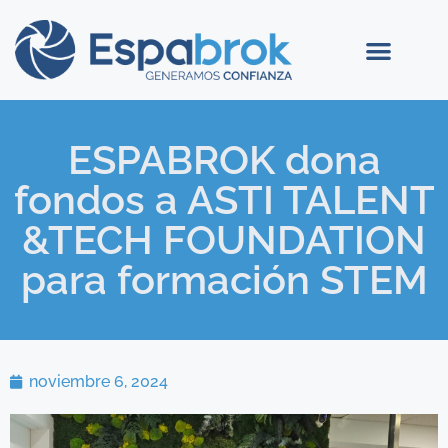
ESPABROK dona
fondos a ASTI TALENT
&TECH FOUNDATION
para formación STEM
noviembre 6, 2024