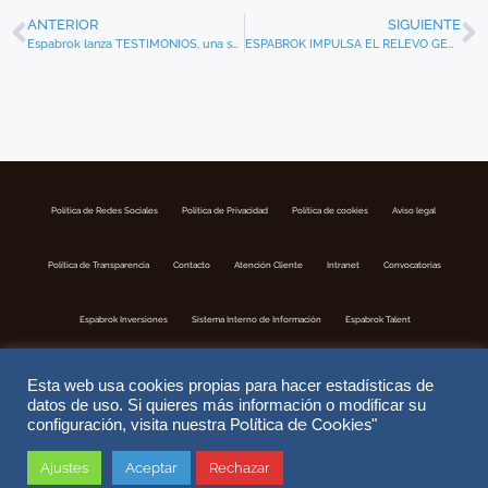
ANTERIOR
SIGUIENTE
Espabrok lanza TESTIMONIOS, una serie sobre el seguro y sus protagonistas que sólo se verá en redes sociales.
ESPABROK IMPULSA EL RELEVO GENERACIONAL DE SUS CORREDURÍAS
Política de Redes Sociales
Politica de Privacidad
Política de cookies
Aviso legal
Política de Transparencia
Contacto
Atención Cliente
Intranet
Convocatorias
Espabrok Inversiones
Sistema Interno de Información
Espabrok Talent
Esta web usa cookies propias para hacer estadísticas de
datos de uso. Si quieres más información o modificar su
Política de Cookies
configuración, visita nuestra
"
Ajustes
Aceptar
Rechazar