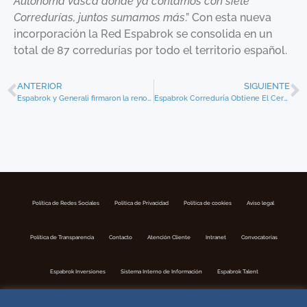
Autónoma Vasca donde ya contamos con siete
Corredurías, juntos sumamos más
.” Con esta nueva
incorporación la Red Espabrok se consolida en un
total de 87 corredurías por todo el territorio español.
ANTERIOR
SIGUIENTE
Espabrok y Generali firmaron la renovación de su acuerdo de colaboración hasta el año 2021
Espabrok Correduría Obtiene El Certificado De Calidad QSIM
Política de Redes Sociales
Politica de Privacidad
Política de cookies
Aviso legal
Política de Transparencia
Contacto
Atención Cliente
Intranet
Convocatorias
Espabrok Inversiones
Sistema Interno de Información
Espabrok Talent