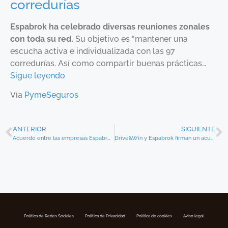
corredurías
Espabrok ha celebrado diversas reuniones zonales
con toda su red.
Su objetivo es “mantener una
escucha activa e individualizada con las 97
corredurías. Así como compartir buenas prácticas…
Sigue leyendo
Vía
PymeSeguros
ANTERIOR
SIGUIENTE
Acuerdo entre las empresas Espabrok-Jomarel y Neurofix
Drive&Win y Espabrok firman un acuerdo para comercializar pólizas de auto para jóvenes
Política de Redes Sociales
Politica de Privacidad
Política de cookies
Aviso legal