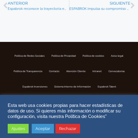
ANTERIOR
SIGUIENTE
Espabrok reconoce la trayectoria empresarial de José Boada
ESPABROK impulsa su compromiso con CIMA asumiendo el coste de adhesión de sus corredurías.
Política de Redes Sociales
Politica de Privacidad
Política de cookies
Aviso legal
Política de Transparencia
Contacto
Atención Cliente
Intranet
Convocatorias
Espabrok Inversiones
Sistema Interno de Información
Espabrok Talent
Esta web usa cookies propias para hacer estadísticas de
datos de uso. Si quieres más información o modificar su
Política de Cookies
configuración, visita nuestra
"
Ajustes
Aceptar
Rechazar
Copyright © 2026 ESPABROK | Correduria de Seguros S.A | Nº Registro DGSFP J-302 | Website by
DoiTMedia