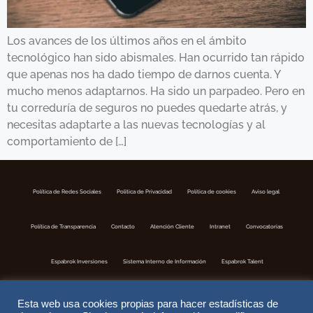
Los avances de los últimos años en el ámbito
tecnológico han sido abismales. Han ocurrido tan rápido
que apenas nos ha dado tiempo de darnos cuenta. Y
mucho menos adaptarnos. Ha sido un parpadeo. Pero en
tu correduría de seguros no puedes quedarte atrás, y
necesitas adaptarte a las nuevas tecnologías y al
comportamiento de […]
Política de Redes Sociales
Politica de Privacidad
Política de cookies
Aviso legal
Política de Transparencia
Contacto
Atención Cliente
Intranet
Convocatorias
Espabrok Inversiones
Sistema Interno de Información
Espabrok Talent
Esta web usa cookies propias para hacer estadísticas de