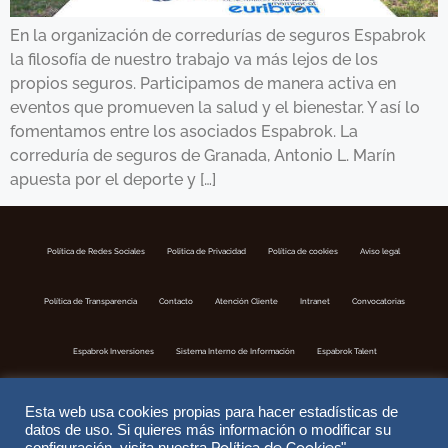
En la organización de corredurías de seguros Espabrok
la filosofía de nuestro trabajo va más lejos de los
propios seguros. Participamos de manera activa en
eventos que promueven la salud y el bienestar. Y así lo
fomentamos entre los asociados Espabrok. La
correduría de seguros de Granada, Antonio L. Marín
apuesta por el deporte y […]
Política de Redes Sociales
Politica de Privacidad
Política de cookies
Aviso legal
Política de Transparencia
Contacto
Atención Cliente
Intranet
Convocatorias
Espabrok Inversiones
Sistema Interno de Información
Espabrok Talent
Esta web usa cookies propias para hacer estadísticas de
datos de uso. Si quieres más información o modificar su
Política de Cookies