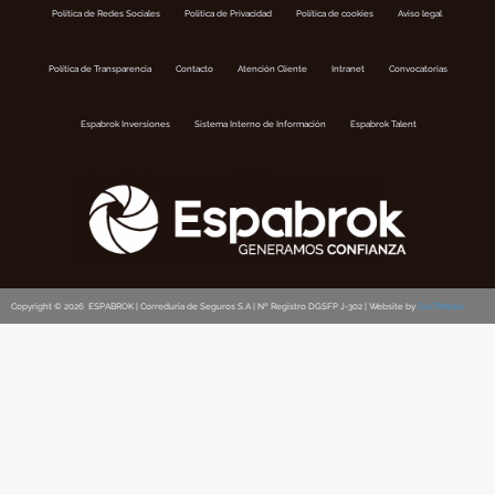
Política de Redes Sociales
Politica de Privacidad
Política de cookies
Aviso legal
Política de Transparencia
Contacto
Atención Cliente
Intranet
Convocatorias
Espabrok Inversiones
Sistema Interno de Información
Espabrok Talent
Copyright © 2026 ESPABROK | Correduria de Seguros S.A | Nº Registro DGSFP J-302 | Website by
DoiTMedia