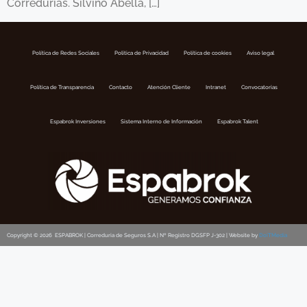
Corredurías. Silvino Abella, […]
Política de Redes Sociales
Politica de Privacidad
Política de cookies
Aviso legal
Política de Transparencia
Contacto
Atención Cliente
Intranet
Convocatorias
Espabrok Inversiones
Sistema Interno de Información
Espabrok Talent
Copyright © 2026 ESPABROK | Correduria de Seguros S.A | Nº Registro DGSFP J-302 | Website by
DoiTMedia