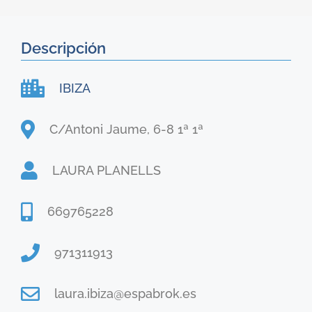
Descripción
IBIZA
C/Antoni Jaume, 6-8 1ª 1ª
LAURA PLANELLS
669765228
971311913
laura.ibiza@espabrok.es