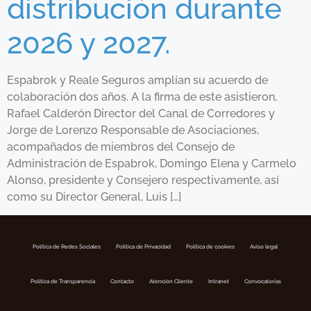
distribución durante
2026 y 2027.
Espabrok y Reale Seguros amplían su acuerdo de
colaboración dos años. A la firma de este asistieron,
Rafael Calderón Director del Canal de Corredores y
Jorge de Lorenzo Responsable de Asociaciones,
acompañados de miembros del Consejo de
Administración de Espabrok, Domingo Elena y Carmelo
Alonso, presidente y Consejero respectivamente, así
como su Director General, Luis […]
Política de Redes Sociales
Politica de Privacidad
Política de cookies
Aviso legal
Política de Transparencia
Contacto
Atención Cliente
Intranet
Convocatorias