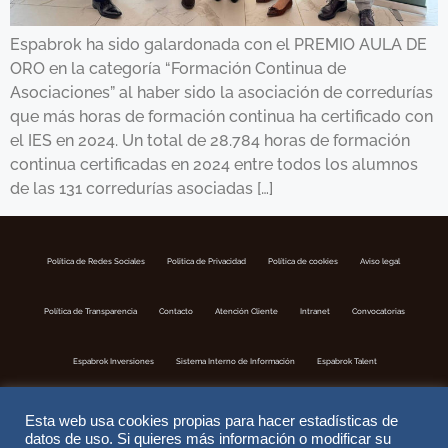
Espabrok ha sido galardonada con el PREMIO AULA DE
ORO en la categoría “Formación Continua de
Asociaciones” al haber sido la asociación de corredurías
que más horas de formación continua ha certificado con
el IES en 2024. Un total de 28.784 horas de formación
continua certificadas en 2024 entre todos los alumnos
de las 131 corredurías asociadas […]
Política de Redes Sociales
Politica de Privacidad
Política de cookies
Aviso legal
Política de Transparencia
Contacto
Atención Cliente
Intranet
Convocatorias
Espabrok Inversiones
Sistema Interno de Información
Espabrok Talent
Esta web usa cookies propias para hacer estadísticas de
datos de uso. Si quieres más información o modificar su