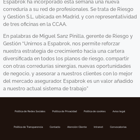
Espabrok ha incorporado esta semana una nueva
correduría a su red de profesionales. Se trata de Riesgo
y Gestión S.L. ubicada en Madrid, y con representatividad
de tres oficinas en la CCAA.
En palabras de Miguel Sanz Pinilla, gerente de Riesgo y
Gestión “Unirnos a Espabrok, nos permite reforzar
nuestra estrategia de crecimiento hacia una cartera
diversificada en todos los planos de riesgo, compartir
con otras corredurías sinergias, nuevas oportunidades
de negocio, y asesorar a nuestros clientes con lo mejor
del mercado asegurador. Espabrok es un valor añadido
a nuestro actual sistema de trabajo”
Política de Redes Sociales
Politica de Privacidad
Política de cookies
Aviso legal
Política de Transparencia
Contacto
Atención Cliente
Intranet
Convocatorias