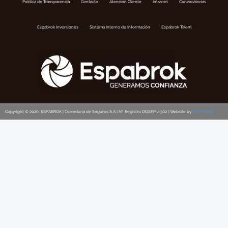
Política de Transparencia
Contacto
Atención Cliente
Intranet
Convocatorias
Espabrok Inversiones
Sistema Interno de Información
Espabrok Talent
Copyright © 2026 ESPABROK | Correduria de Seguros S.A | Nº Registro DGSFP J-302 | Website by
DoiTMedia