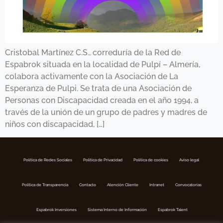
Cristobal Martínez C.S., correduría de la Red de
Espabrok situada en la localidad de Pulpí – Almería,
colabora activamente con la Asociación de La
Esperanza de Pulpi. Se trata de una Asociación de
Personas con Discapacidad creada en el año 1994, a
través de la unión de un grupo de padres y madres de
niños con discapacidad, […]
Política de Redes Sociales
Politica de Privacidad
Política de cookies
Aviso legal
Política de Transparencia
Contacto
Atención Cliente
Intranet
Convocatorias
Espabrok Inversiones
Sistema Interno de Información
Espabrok Talent