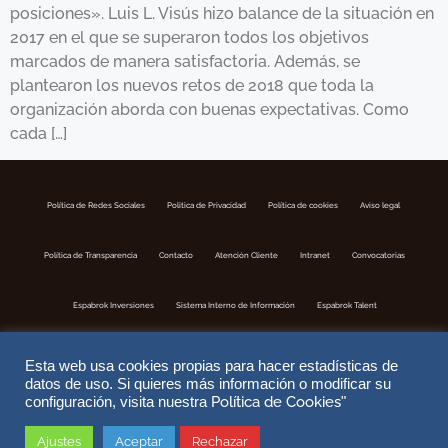
posiciones». Luis L. Visús hizo balance de la situación en
2017 en el que se superaron todos los objetivos
marcados de manera satisfactoria. Además, se
plantearon los nuevos retos de 2018 que toda la
organización aborda con buenas expectativas. Como
cada […]
Política de Redes Sociales
Politica de Privacidad
Política de cookies
Aviso legal
Política de Transparencia
Contacto
Atención Cliente
Intranet
Convocatorias
Espabrok Inversiones
Sistema Interno de Información
Espabrok Talent
Esta web usa cookies propias para hacer estadísticas de
datos de uso. Si quieres más información o modificar su
Política de Cookies
configuración, visita nuestra
"
Ajustes
Aceptar
Rechazar