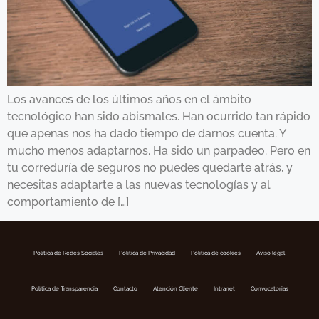
Los avances de los últimos años en el ámbito
tecnológico han sido abismales. Han ocurrido tan rápido
que apenas nos ha dado tiempo de darnos cuenta. Y
mucho menos adaptarnos. Ha sido un parpadeo. Pero en
tu correduría de seguros no puedes quedarte atrás, y
necesitas adaptarte a las nuevas tecnologías y al
comportamiento de […]
Política de Redes Sociales
Politica de Privacidad
Política de cookies
Aviso legal
Política de Transparencia
Contacto
Atención Cliente
Intranet
Convocatorias