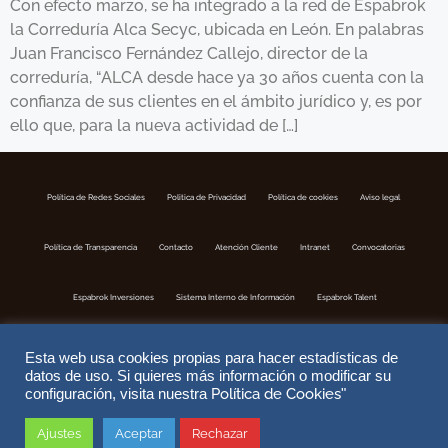
Con efecto marzo, se ha integrado a la red de Espabrok
la Correduría Alca Secyc, ubicada en León. En palabras
Juan Francisco Fernández Callejo, director de la
correduría, “ALCA desde hace ya 30 años cuenta con la
confianza de sus clientes en el ámbito jurídico y, es por
ello que, para la nueva actividad de […]
Política de Redes Sociales
Politica de Privacidad
Política de cookies
Aviso legal
Política de Transparencia
Contacto
Atención Cliente
Intranet
Convocatorias
Espabrok Inversiones
Sistema Interno de Información
Espabrok Talent
Esta web usa cookies propias para hacer estadísticas de
datos de uso. Si quieres más información o modificar su
Política de Cookies
configuración, visita nuestra
"
Ajustes
Aceptar
Rechazar